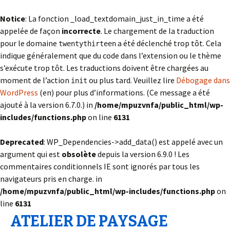
Notice
: La fonction _load_textdomain_just_in_time a été
appelée de façon
incorrecte
. Le chargement de la traduction
pour le domaine
a été déclenché trop tôt. Cela
twentythirteen
indique généralement que du code dans l’extension ou le thème
s’exécute trop tôt. Les traductions doivent être chargées au
moment de l’action
ou plus tard. Veuillez lire
Débogage dans
init
WordPress
(en) pour plus d’informations. (Ce message a été
ajouté à la version 6.7.0.) in
/home/mpuzvnfa/public_html/wp-
includes/functions.php
on line
6131
Deprecated
: WP_Dependencies->add_data() est appelé avec un
argument qui est
obsolète
depuis la version 6.9.0 ! Les
commentaires conditionnels IE sont ignorés par tous les
navigateurs pris en charge. in
/home/mpuzvnfa/public_html/wp-includes/functions.php
on
line
6131
ATELIER DE PAYSAGE